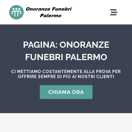
Skip
to
Toggle
content
Naviga
Home
PAGINA: ONORANZE
Contatti
FUNEBRI PALERMO
Cosa Facciamo
CI METTIAMO COSTANTEMENTE ALLA PROVA PER
OFFRIRE SEMPRE DI PIÙ AI NOSTRI CLIENTI
Costi
CHIAMA ORA
Dona
FAQ