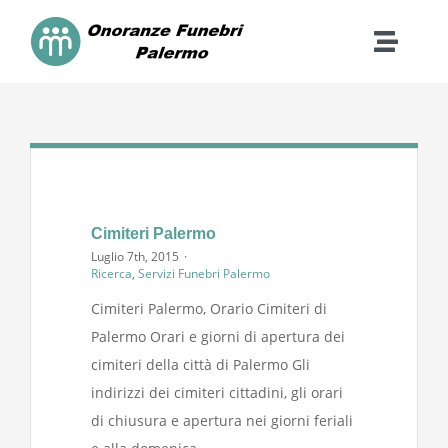
Skip
to
Toggle
content
Naviga
Home
Contatti
Cosa Facciamo
Cimiteri Palermo
Luglio 7th, 2015
·
Ricerca
,
Servizi Funebri Palermo
Costi
Cimiteri Palermo, Orario Cimiteri di
Palermo Orari e giorni di apertura dei
Dona
cimiteri della città di Palermo Gli
indirizzi dei cimiteri cittadini, gli orari
di chiusura e apertura nei giorni feriali
FAQ