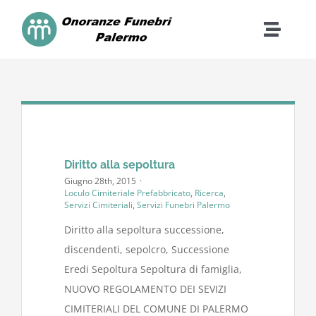
Skip
to
Toggle
content
Naviga
Home
Contatti
Cosa Facciamo
Diritto alla sepoltura
Giugno 28th, 2015
·
Loculo Cimiteriale Prefabbricato
,
Ricerca
,
Servizi Cimiteriali
,
Servizi Funebri Palermo
Costi
Diritto alla sepoltura successione,
discendenti, sepolcro, Successione
Dona
Eredi Sepoltura Sepoltura di famiglia,
NUOVO REGOLAMENTO DEI SEVIZI
FAQ
CIMITERIALI DEL COMUNE DI PALERMO