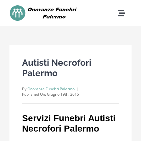
Skip
to
Toggle
content
Naviga
Home
Contatti
Autisti Necrofori
Palermo
Cosa Facciamo
By
Onoranze Funebri Palermo
|
Costi
Published On: Giugno 19th, 2015
Dona
Servizi Funebri Autisti
Necrofori Palermo
FAQ