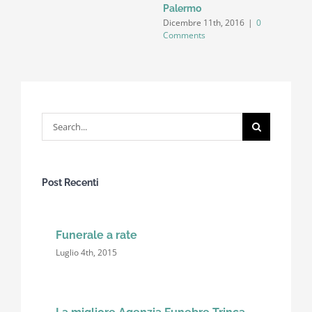
N
Palermo
C
Dicembre 11th, 2016
|
0
Comments
Search
for:
Post Recenti
Funerale a rate
Luglio 4th, 2015