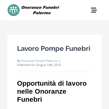
Skip
to
Toggle
content
Naviga
Home
Contatti
Lavoro Pompe Funebri
Cosa Facciamo
By
Onoranze Funebri Palermo
|
Published On: Giugno 14th, 2015
Costi
Opportunità di lavoro
Dona
nelle Onoranze
Funebri
FAQ