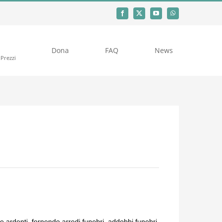
Dona
FAQ
News
Prezzi
e ardenti, fornendo arredi funebri, addobbi funebri,