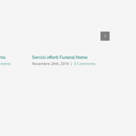
rmo
Servizi offerti Funeral Home
Servizio 
mments
Novembre 26th, 2016
|
0 Comments
Novembre 2