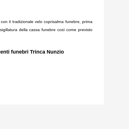
on il tradizionale velo coprisalma funebre, p
rima
sigillatura della cassa funebre così come previsto
menti funebri Trinca Nunzio