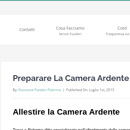
Cosa Facciamo
Costi
Contatti
Servizi Funebri
Trasparenza sui 
Preparare La Camera Ardente
By
Onoranze Funebri Palermo
|
Published On: Luglio 1st, 2015
Allestire la Camera Ardente
Trova a Palermo ditta specializzata nell’allestimento delle camer