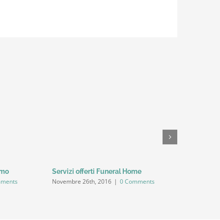
rmo
Servizi offerti Funeral Home
Servizio 
mments
Novembre 26th, 2016
|
0 Comments
Novembre 2