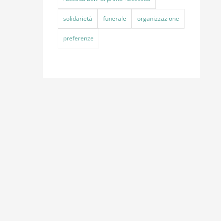
solidarietà
funerale
organizzazione
preferenze