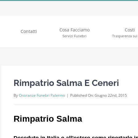
Cosa Facciamo
Costi
Contatti
Servizi Funebri
Trasparenza sui 
Rimpatrio Salma E Ceneri
By
Onoranze Funebri Palermo
|
Published On: Giugno 22nd, 2015
Rimpatrio Salma
Deceduto in Italia o all’estero come riportarlo in